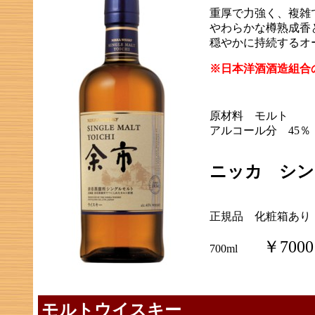
重厚で力強く、複雑
やわらかな樽熟成香
穏やかに持続するオ
※日本洋酒酒造組合
原材料 モルト
アルコール分 45％
ニッカ シン
正規品 化粧箱あり
￥7000
700ml
モルトウイスキー