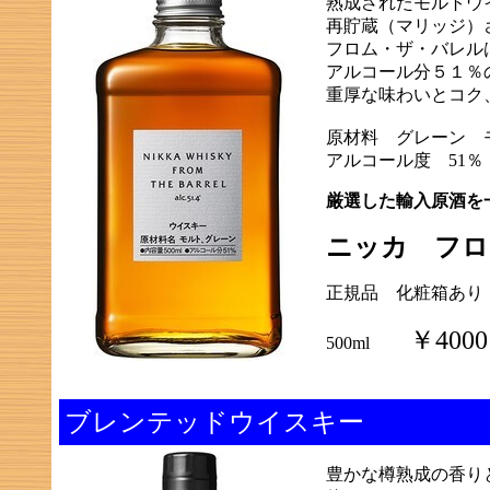
熟成されたモルトウ
再貯蔵（マリッジ）
フロム・ザ・バレル
アルコール分５１％
重厚な味わいとコク
原材料 グレーン 
アルコール度 51％
厳選した輸入原酒を
ニッカ フロ
正規品 化粧箱あり
￥4000
500ml
ブレンテッドウイスキー
豊かな樽熟成の香り