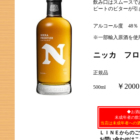
飲み口はスムースで
ピートのビターが引
アルコール度 48％
※一部輸入原酒を使
ニッカ フロ
正規品
￥2000
500ml
◆お酒
未成年者の飲
当店は未成年者への
ＬＩＮＥからのご
お問い合わせはこ