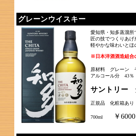
グレーンウイスキー
愛知県・知多蒸溜所
匠の技でつくりあげ
軽やかな味わいとほ
※日本洋酒酒造組合
原材料 グレーン 
アルコール分 43％
サントリー 
正規品 化粧箱あり
￥6000
700ml