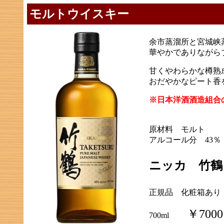
モルトウイスキー
余市蒸溜所と宮城峡
華やかでありながら
甘くやわらかな樽熟
おだやかなピート香
※日本洋酒酒造組合
原材料 モルト
アルコール分 43％
ニッカ 竹鶴
正規品 化粧箱あり
￥7000
700ml