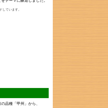
とをテーマに醸造しました。
ドしています。
有の品種「甲州」から、