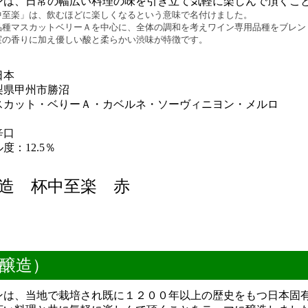
ンは、日常の幅広い料理の味を引き立て気軽に楽しんで頂くこ
中至楽」は、飲むほどに楽しくなるという意味で名付けました。
品種マスカットベリーＡを中心に、全体の調和を考えワイン専用品種をブレン
実の香りに加え優しい酸と柔らかい渋味が特徴です。
日本
梨県甲州市勝沼
スカット・ベりーＡ・カベルネ・ソーヴィニヨン・メルロ
辛口
度：12.5％
造 杯中至楽 赤
醸造）
ンは、当地で栽培され既に１２００年以上の歴史をもつ日本固