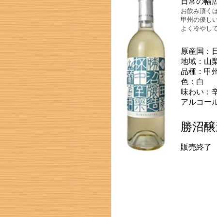
日常の幅
お飲み頂く
甲州の優し
よく冷やし
原産国：
地域：山
品種：甲
色：白
味わい：
アルコール
勝沼醸
販売終了