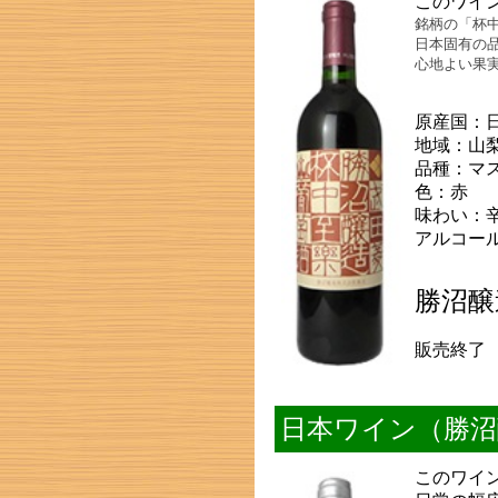
このワイ
銘柄の「杯
日本固有の
心地よい果
原産国：
地域：山
品種：マ
色：赤
味わい：
アルコール
勝沼醸
販売終了
日本ワイン（勝沼
このワイ