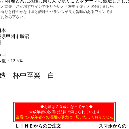
広い料理と共に気軽に楽しんで頂くことをテーマに醸造しまし
ほどに楽しさが増すワインでありたいと「杯中至楽」と名付けました。
い香りとほのかな甘味と酸味のバランスが良く旨味のあるワインです。
てお飲み下さい。
日本
梨県甲州市勝沼
州
辛口
度：12.5％
造 杯中至楽 白
◆お酒は２０歳になってから◆
未成年者の飲酒は法律で禁じられています
当店は未成年者への酒類の販売は一切いたしておりません
ＬＩＮＥからのご注文
スマホからの